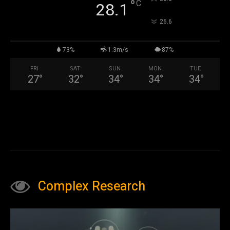
°
C
28.1
°
26.6
73%
1.3m/s
87%
FRI
SAT
SUN
MON
TUE
27
°
32
°
34
°
34
°
34
°
Complex Research