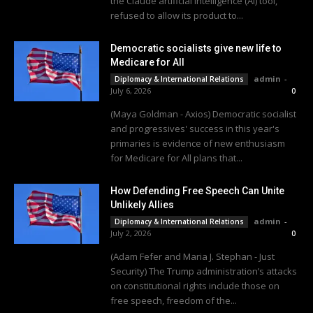
the Claude artificial intelligence (AI) tool,
refused to allow its product to...
Democratic socialists give new life to
Medicare for All
admin
-
Diplomacy & International Relations
July 6, 2026
0
(Maya Goldman - Axios) Democratic socialist
and progressives' success in this year's
primaries is evidence of new enthusiasm
for Medicare for All plans that...
How Defending Free Speech Can Unite
Unlikely Allies
admin
-
Diplomacy & International Relations
July 2, 2026
0
(Adam Fefer and Maria J. Stephan - Just
Security) The Trump administration’s attacks
on constitutional rights include those on
free speech, freedom of the...