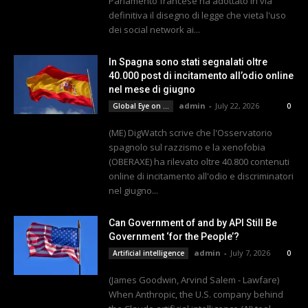
Parlamento francese ha adottato in via
definitiva il disegno di legge che vieta l'uso
dei social network ai...
In Spagna sono stati segnalati oltre
40.000 post di incitamento all’odio online
nel mese di giugno
admin
-
July 22, 2026
Global Eye on ...
0
(ME) DigWatch scrive che l'Osservatorio
spagnolo sul razzismo e la xenofobia
(OBERAXE) ha rilevato oltre 40.800 contenuti
online di incitamento all'odio e discriminatori
nel giugno...
Can Government of and by API Still Be
Government ‘for the People’?
admin
-
July 7, 2026
Artificial intelligence
0
(James Goodwin, Arvind Salem - Lawfare)
When Anthropic, the U.S. company behind