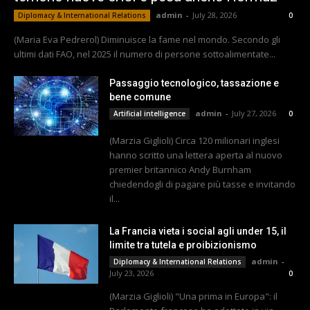
admin
-
July 28, 2026
Diplomacy & International Relations
0
(Maria Eva Pedrerol) Diminuisce la fame nel mondo. Secondo gli
ultimi dati FAO, nel 2025 il numero di persone sottoalimentate...
Passaggio tecnologico, tassazione e
bene comune
admin
-
July 27, 2026
Artificial intelligence
0
(Marzia Giglioli) Circa 120 milionari inglesi
hanno scritto una lettera aperta al nuovo
premier britannico Andy Burnham
chiedendogli di pagare più tasse e invitando
il...
La Francia vieta i social agli under 15, il
limite tra tutela e proibizionismo
admin
-
Diplomacy & International Relations
July 23, 2026
0
(Marzia Giglioli) "Una prima in Europa": il