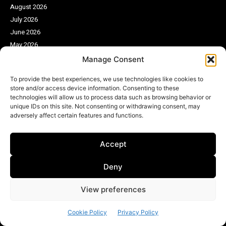
August 2026
July 2026
June 2026
May 2026
April 2026
Manage Consent
March 2026
To provide the best experiences, we use technologies like cookies to
February 2026
store and/or access device information. Consenting to these
technologies will allow us to process data such as browsing behavior or
unique IDs on this site. Not consenting or withdrawing consent, may
adversely affect certain features and functions.
Accept
Gender & Discrimination
Deny
View preferences
Cookie Policy
Privacy Policy