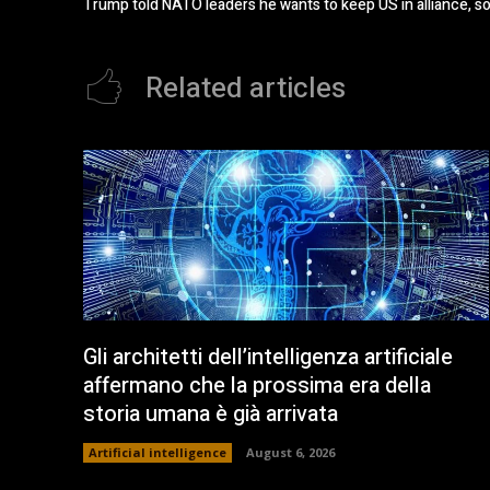
Trump told NATO leaders he wants to keep US in alliance, s
Related articles
Gli architetti dell’intelligenza artificiale
affermano che la prossima era della
storia umana è già arrivata
Artificial intelligence
August 6, 2026