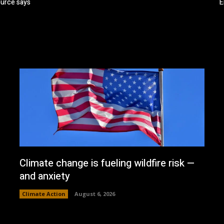
ource says
E
Climate change is fueling wildfire risk —
and anxiety
Climate Action
August 6, 2026