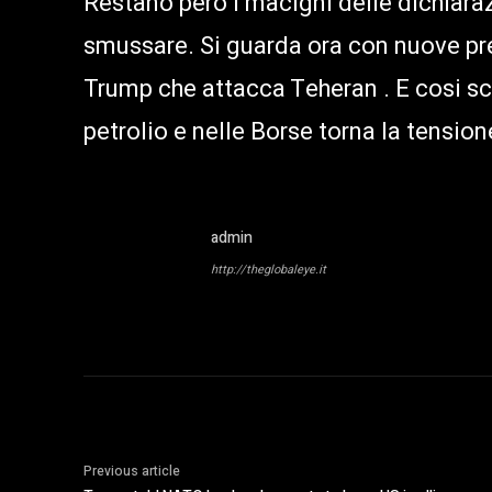
Restano però i macigni delle dichiaraz
smussare. Si guarda ora con nuove pre
Trump che attacca Teheran . E cosi sch
petrolio e nelle Borse torna la tension
admin
http://theglobaleye.it
Previous article