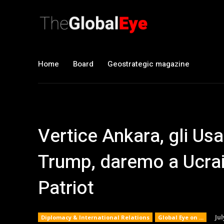
Home
Board
Geostrategic magazine
Vertice Ankara, gli Us
Trump, daremo a Ucrain
Patriot
Jul
Diplomacy & International Relations
Global Eye on ...